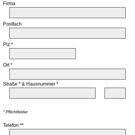
Firma
Postfach
Plz *
Ort *
Straße *
&
Hausnummer *
* Pflichtfelder
Telefon **