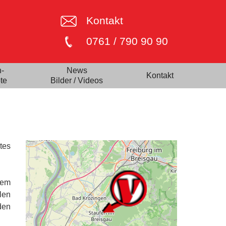
Kontakt
0761 / 790 90 90
n-
News
Kontakt
te
Bilder / Videos
rtes
rem
len
den