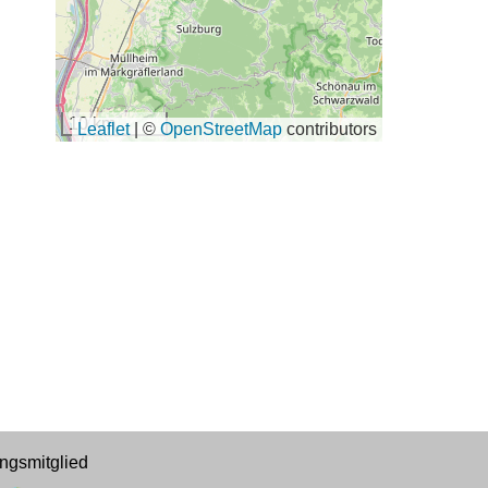
10 km
Leaflet
|
©
OpenStreetMap
contributors
ngsmitglied