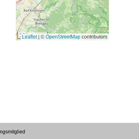
10 km
Leaflet
|
©
OpenStreetMap
contributors
ngsmitglied