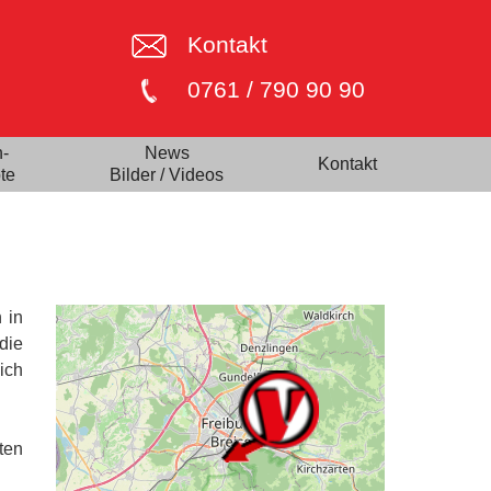
Kontakt
0761 / 790 90 90
n-
News
Kontakt
te
Bilder / Videos
 in
die
ich
ten