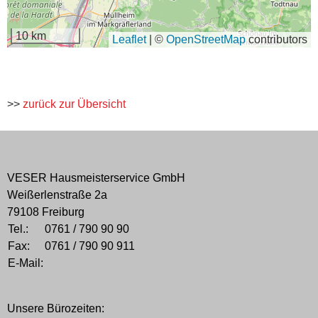
10 km
Leaflet
|
©
OpenStreetMap
contributors
>>
zurück zur Übersicht
VESER Hausmeisterservice GmbH
Weißerlenstraße 2a
79108 Freiburg
Tel.:
0761 / 790 90 90
Fax:
0761 / 790 90 911
E-Mail:
Unsere Bürozeiten: